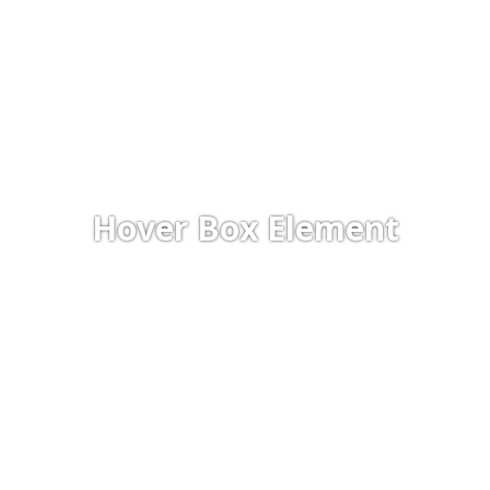
Hover Box Element
Click edit button to change this text. Lorem ipsum dolor sit
amet, consectetur adipiscing elit.
Hover Box Element
VIAC O PROJEKTE
Hover Box Element