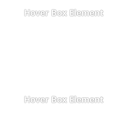
amet, consectetur adipiscing elit.
Hover Box Element
VIAC O PROJEKTE
Hover Box Element
Click edit button to change this text. Lorem ipsum dolor sit
amet, consectetur adipiscing elit.
Hover Box Element
VIAC O PROJEKTE