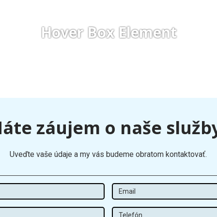
Hover Box Element
áte záujem o naše služb
Uveďte vaše údaje a my vás budeme obratom kontaktovať.
Meno
Email
Priezvisko
Tel