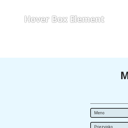
Click edit button to change this text. Lorem ipsum dolor sit
amet, consectetur adipiscing elit.
Hover Box Element
VIAC O PROJEKTE
M