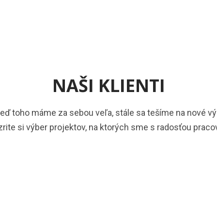
NAŠI KLIENTI
keď toho máme za sebou veľa, stále sa tešíme na nové vý
rite si výber projektov, na ktorých sme s radosťou pracov
Hover Box Element
Click edit button to change this text. Lorem ipsum dolor sit