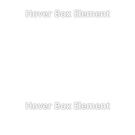
amet, consectetur adipiscing elit.
Hover Box Element
VIAC O PROJEKTE
Hover Box Element
Click edit button to change this text. Lorem ipsum dolor sit
amet, consectetur adipiscing elit.
Hover Box Element
VIAC O PROJEKTE