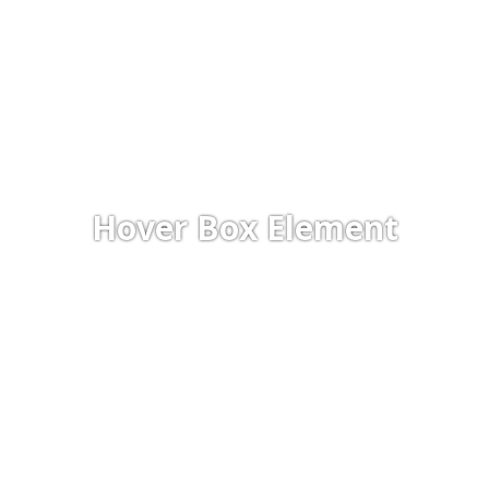
Hover Box Element
Click edit button to change this text. Lorem ipsum dolor sit
amet, consectetur adipiscing elit.
Hover Box Element
VIAC O PROJEKTE