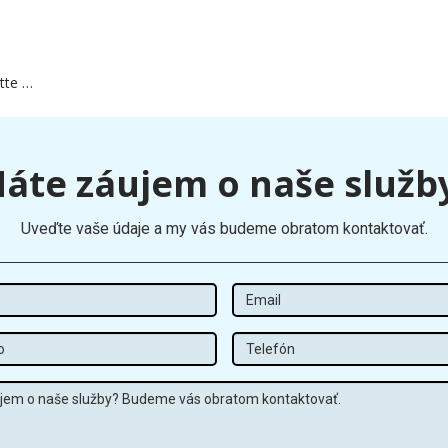
Misses About Bette Davis, Joan Crawford
áte záujem o naše služb
Uveďte vaše údaje a my vás budeme obratom kontaktovať.
Meno
Email
Priezvisko
Tel
Správa