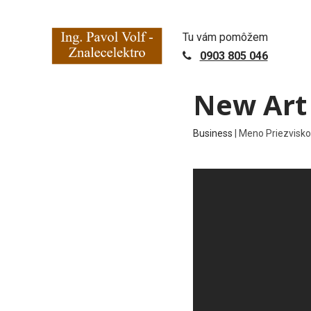
S
k
i
Tu vám pomôžem
p
0903 805 046
t
o
New Art
c
o
n
Business
|
Meno Priezvisk
t
e
n
t