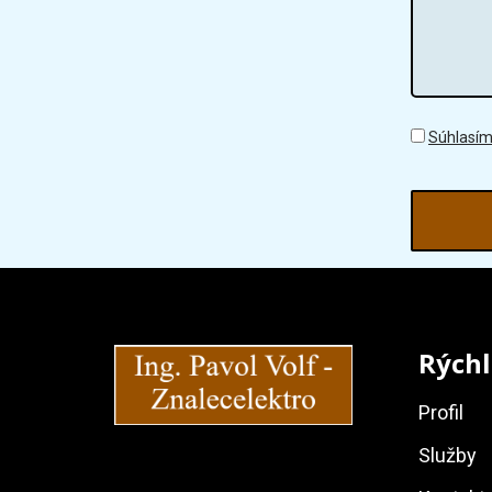
Súhlasím
Rýchl
Profil
Služby