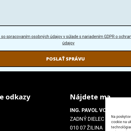
GDPR
 so spracovaním osobných údajov v súlade s nariadením GDPR o ochra
údajov
e odkazy
Nájdete ma
ING. PAVOL VOLF
Na poskytov
ZADNÝ DIELEC 1128/6
cookie na uk
010 07 ŽILINA
technológia