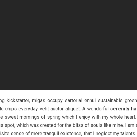
g kickstarter, migas occupy sartorial ennui sustainable green
ale chips everyday velit auctor aliquet. A wonderful
serenity h
ese sweet mornings of spring which I enjoy with my whole heart. 
is spot, which was created for the bliss of souls like mine. I am 
site sense of mere tranquil existence, that I neglect my talents.