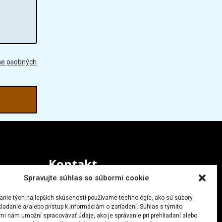
ne osobných
Kontakt
Spravujte súhlas so súbormi cookie
+421 903 805 046
anie tých najlepších skúseností používame technológie, ako sú súbory
pavolvolf@gmail.com
ladanie a/alebo prístup k informáciám o zariadení. Súhlas s týmito
mi nám umožní spracovávať údaje, ako je správanie pri prehliadaní alebo