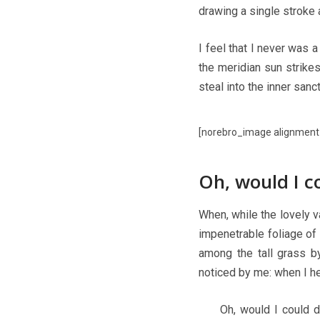
drawing a single stroke
I feel that I never was a
the meridian sun strike
steal into the inner sanc
[norebro_image alignment=
Oh, would I c
When, while the lovely v
impenetrable foliage of 
among the tall grass by
noticed by me: when I he
Oh, would I could d