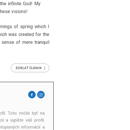
the infinite God! My
 these visions!
nings of spring which I
hich was created for the
e sense of mere tranquil
ZDIELAŤ ČLÁNOK
ofil. Toto môže byť na
í a vypíšte váš profil.
topisných informácií a