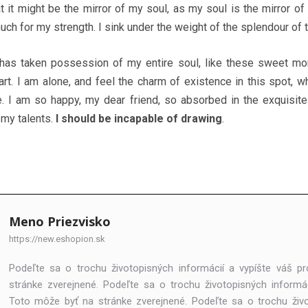
t it might be the mirror of my soul, as my soul is the mirror of 
 much for my strength. I sink under the weight of the splendour of
has taken possession of my entire soul, like these sweet mor
rt. I am alone, and feel the charm of existence in this spot, w
e. I am so happy, my dear friend, so absorbed in the exquisit
 my talents.
I should be incapable of drawing
.
Meno Priezvisko
https://new.eshopion.sk
Podeľte sa o trochu životopisných informácií a vypíšte váš pr
stránke zverejnené. Podeľte sa o trochu životopisných informáci
Toto môže byť na stránke zverejnené. Podeľte sa o trochu živo