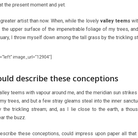
 at the present moment and yet.
 greater artist than now. When, while the lovely
valley teems
wit
s the upper surface of the impenetrable foliage of my trees, an
tuary, I throw myself down among the tall grass by the trickling s
“left“ image_url=“12904″]
ould describe these conceptions
alley teems with vapour around me, and the meridian sun strikes
my trees, and but a few stray gleams steal into the inner sanct
 the trickling stream; and, as I lie close to the earth, a tho
ar the buzz.
escribe these conceptions, could impress upon paper all that i