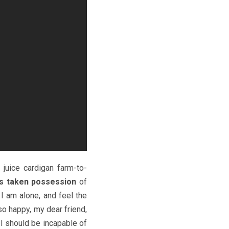
 juice cardigan farm-to-
as taken possession
of
I am alone, and feel the
so happy, my dear friend,
 I should be incapable of