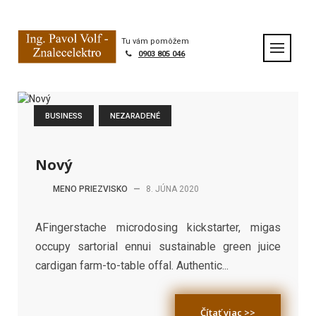
S
k
i
Tu vám pomôžem
p
0903 805 046
t
o
c
o
BUSINESS
NEZARADENÉ
n
t
e
Nový
n
t
MENO PRIEZVISKO
—
8. JÚNA 2020
AFingerstache microdosing kickstarter, migas
occupy sartorial ennui sustainable green juice
cardigan farm-to-table offal. Authentic...
Čítať viac >>